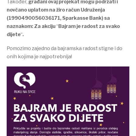
Također,
građani ovaj projekat mogu podržati i
novčano uplatom na žiro račun Udruženja
(1990490056036171, Sparkasse Bank) sa
naznakom: Za akciju
“
Bajram je radost za svako
dijete
“
.
Pomozimo zajedno da bajramska radost stigne i do
onih kojima je najpotrebnija!