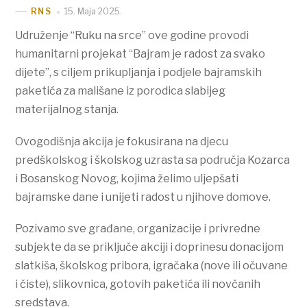
15. Maja 2025.
RNS
Udruženje “Ruku na srce” ove godine provodi
humanitarni projekat “Bajram je radost za svako
dijete”, s ciljem prikupljanja i podjele bajramskih
paketića za mališane iz porodica slabijeg
materijalnog stanja.
Ovogodišnja akcija je fokusirana na djecu
predškolskog i školskog uzrasta sa područja Kozarca
i Bosanskog Novog, kojima želimo uljepšati
bajramske dane i unijeti radost u njihove domove.
Pozivamo sve građane, organizacije i privredne
subjekte da se priključe akciji i doprinesu donacijom
slatkiša, školskog pribora, igračaka (nove ili očuvane
i čiste), slikovnica, gotovih paketića ili novčanih
sredstava.