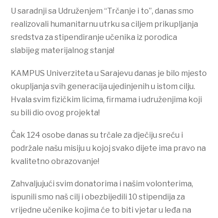
U saradnji sa Udruženjem “Trčanje i to”, danas smo
realizovali humanitarnu utrku sa ciljem prikupljanja
sredstva za stipendiranje učenika iz porodica
slabijeg materijalnog stanja!
KAMPUS Univerziteta u Sarajevu danas je bilo mjesto
okupljanja svih generacija ujedinjenih u istom cilju.
Hvala svim fizičkim licima, firmama i udruženjima koji
su bili dio ovog projekta!
Čak 124 osobe danas su trčale za dječiju sreću i
podržale našu misiju u kojoj svako dijete ima pravo na
kvalitetno obrazovanje!
Zahvaljujući svim donatorima i našim volonterima,
ispunili smo naš cilj i obezbijedili 10 stipendija za
vrijedne učenike kojima će to biti vjetar u leđa na