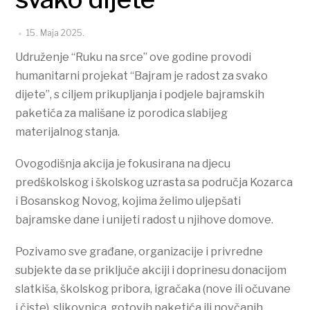
15. Maja 2025.
Udruženje “Ruku na srce” ove godine provodi
humanitarni projekat “Bajram je radost za svako
dijete”, s ciljem prikupljanja i podjele bajramskih
paketića za mališane iz porodica slabijeg
materijalnog stanja.
Ovogodišnja akcija je fokusirana na djecu
predškolskog i školskog uzrasta sa područja Kozarca
i Bosanskog Novog, kojima želimo uljepšati
bajramske dane i unijeti radost u njihove domove.
Pozivamo sve građane, organizacije i privredne
subjekte da se priključe akciji i doprinesu donacijom
slatkiša, školskog pribora, igračaka (nove ili očuvane
i čiste), slikovnica, gotovih paketića ili novčanih