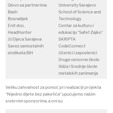
Glovo sa partnerima
University Sarajevo
Bash
School of Science and
Bosnalijek
Technology
Enit doo,
Centar za kulturu i
HeadHunter
edukaciju “Safet Zajko”
JU Djeca Sarajeva
SKRIPTA
Savez samostalnih
CodeConnect
sindikata BiH
Učenici i zaposlenici
Druge osnovne škole
Ilidža i Srednje škole
metalskih zanimanja
Veliku zahvalnost za pomoć pri realizaciji projekta
“Nijedno dijete bez paketića” upućujemo našim
srebrnim sponzorima, a oni su: