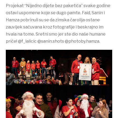
Projekat “Nijedno dijete bez paketića” svake godine
ostavi uspomene koje se dugo pamte. Faid, Sanin i
Hamza pobrinuli su se da zimska čarolija ostane
zauvijek sačuvana kroz fotografije i beskrajno im
hvala na tome. Sretni smo jer ste dio naše humane
priče! @f_lalicic @sanin.shots @photoby.hamza.