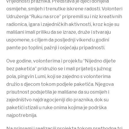
vrijednosti praznika. Predstava je djeci donijela
osmijehe, smijeh i trenutke iskrene radosti. Volonteri
Udruženja “Ruku na srce” pripremili su i niz kreativnih
radionica, igara i zajedničkih aktivnosti, kroz koje su
mališani imali priliku da se izraze, druže i stvaraju
uspomene, s ciljem da posljednji vikend u godini
pamte po toplini, pažnji i osjećaju pripadnosti.
Ove godine, volonterima i projektu “Nijedno dijete
bez paketića” pridružio se i mali prijatelj s južnog
pola, pingvin Lumi, koji se zajedno s volonterima
družio s djecom tokom podjele paketića. Njegova
prisutnost podsjetila je mališane da su osmijeh i
zajedništvo najdragocjeniji dio praznika, dok su
paketići stizali u ruke onima kojima je podrška
najpotrebnija.
Na pripremi i realizaciji projekta tokom prethodna tri