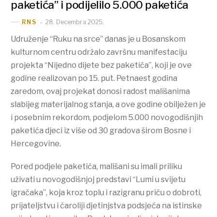
paketića” i podijelilo 5.000 paketića
28. Decembra 2025.
RNS
Udruženje “Ruku na srce” danas je u Bosanskom
kulturnom centru održalo završnu manifestaciju
projekta “Nijedno dijete bez paketića”, koji je ove
godine realizovan po 15. put. Petnaest godina
zaredom, ovaj projekat donosi radost mališanima
slabijeg materijalnog stanja, a ove godine obilježen je
i posebnim rekordom, podjelom 5.000 novogodišnjih
paketića djeci iz više od 30 gradova širom Bosne i
Hercegovine.
Pored podjele paketića, mališani su imali priliku
uživati u novogodišnjoj predstavi “Lumi u svijetu
igračaka”, koja kroz toplu i razigranu priču o dobroti,
prijateljstvu i čaroliji djetinjstva podsjeća na istinske