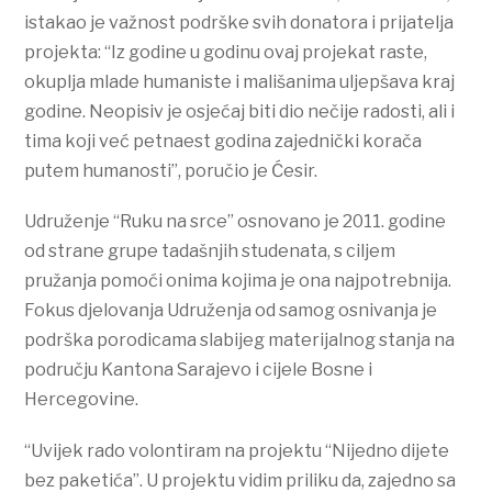
istakao je važnost podrške svih donatora i prijatelja
projekta: “Iz godine u godinu ovaj projekat raste,
okuplja mlade humaniste i mališanima uljepšava kraj
godine. Neopisiv je osjećaj biti dio nečije radosti, ali i
tima koji već petnaest godina zajednički korača
putem humanosti”, poručio je Ćesir.
Udruženje “Ruku na srce” osnovano je 2011. godine
od strane grupe tadašnjih studenata, s ciljem
pružanja pomoći onima kojima je ona najpotrebnija.
Fokus djelovanja Udruženja od samog osnivanja je
podrška porodicama slabijeg materijalnog stanja na
području Kantona Sarajevo i cijele Bosne i
Hercegovine.
“Uvijek rado volontiram na projektu “Nijedno dijete
bez paketića”. U projektu vidim priliku da, zajedno sa