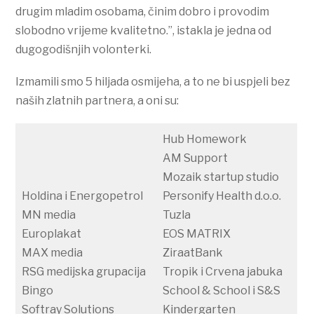
drugim mladim osobama, činim dobro i provodim
slobodno vrijeme kvalitetno.”, istakla je jedna od
dugogodišnjih volonterki.
Izmamili smo 5 hiljada osmijeha, a to ne bi uspjeli bez
naših zlatnih partnera, a oni su:
Hub Homework
AM Support
Mozaik startup studio
Holdina i Energopetrol
Personify Health d.o.o.
MN media
Tuzla
Europlakat
EOS MATRIX
MAX media
ZiraatBank
RSG medijska grupacija
Tropik i Crvena jabuka
Bingo
School & School i S&S
Softray Solutions
Kindergarten