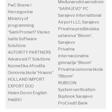
Međunarodni aerodrom
PwC Bosne i
“SARAJEVO” PC
Hercegovine
Sarajevo International
Ministry of
Airport LLC, Sarajevo
programming
Privatna predškolska
“Sami Promet? Visoko
ustanova ”Bloom”,
Isatis Software
Sarajevo
Solutions
Privatna
AUTORITY PARTNERS
internacionalna
Advanced IT Solutions
gimnazija “Bloom”
Kozmetika Afrodita
Privatna osnovna škola
Osnovna škola “Hrasno”
?Bloom”
HOLLAND IMPORT
RUBICON
EXPORT DOO
System verification
Helen Doron English
Buybook Sarajevo
Hadžići
ProCredit Bank