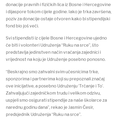
donacije pravnih i fizičkih lica iz Bosne i Hercegovine
i dijaspore tokom cijele godine. Iako je trka završena,
poziv za donacije ostaje otvoren kako bi stipendijski
fond bio još veći.
Svi stipendisti iz cijele Bosne i Hercegovine ujedno
će biti i volonteri Udruženja “Ruku na srce”, što
predstavlja jedinstven način vraćanja zajednici i
vrijednost na koju je Udruženje posebno ponosno.
“Beskrajno smo zahvalni svim učesnicima trke,
sponzorima i partnerima koji su prepoznali značaj
ove inicijative, a posebno Udruženju ‘Trčanje i To’.
Zahvaljujući zajedničkom trudu i velikom odzivu,
uspjeli smo osigurati stipendije za naše školarce za
narednu godinu dana”, rekao je Jasmin Ćesir,
predsjednik Udruženja “Ruku na srce”.