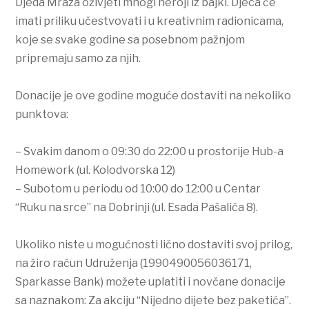
Djeda Mraza oživjeti mnogi heroji iz bajki. Djeca će
imati priliku učestvovati i u kreativnim radionicama,
koje se svake godine sa posebnom pažnjom
pripremaju samo za njih.
Donacije je ove godine moguće dostaviti na nekoliko
punktova:
– Svakim danom o 09:30 do 22:00 u prostorije Hub-a
Homework (ul. Kolodvorska 12)
– Subotom u periodu od 10:00 do 12:00 u Centar
“Ruku na srce” na Dobrinji (ul. Esada Pašalića 8).
Ukoliko niste u mogućnosti lično dostaviti svoj prilog,
na žiro račun Udruženja (1990490056036171,
Sparkasse Bank) možete uplatiti i novčane donacije
sa naznakom: Za akciju “Nijedno dijete bez paketića”.