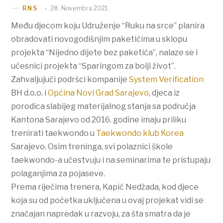
28. Novembra 2021.
RNS
Među djecom koju Udruženje “Ruku na srce” planira
obradovati novogodišnjim paketićima u sklopu
projekta “Nijedno dijete bez paketića”, nalaze se i
učesnici projekta “Sparingom za bolji život”.
Zahvaljujući podršci kompanije
System Verification
BH d.o.o. i
Općina Novi Grad Sarajevo
, djeca iz
porodica slabijeg materijalnog stanja sa područja
Kantona Sarajevo od 2016. godine imaju priliku
trenirati taekwondo u
Taekwondo klub Korea
Sarajevo. Osim treninga, svi polaznici škole
taekwondo-a učestvuju i na seminarima te pristupaju
polaganjima za pojaseve.
Prema riječima trenera, Kapić Nedžada, kod djece
koja su od početka uključena u ovaj projekat vidi se
značajan napredak u razvoju, za šta smatra da je