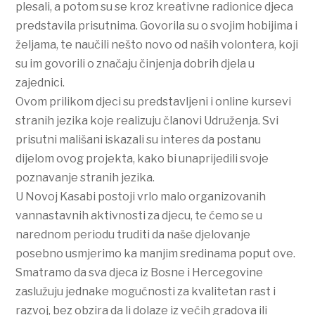
plesali, a potom su se kroz kreativne radionice djeca
predstavila prisutnima. Govorila su o svojim hobijima i
željama, te naučili nešto novo od naših volontera, koji
su im govorili o značaju činjenja dobrih djela u
zajednici.
Ovom prilikom djeci su predstavljeni i online kursevi
stranih jezika koje realizuju članovi Udruženja. Svi
prisutni mališani iskazali su interes da postanu
dijelom ovog projekta, kako bi unaprijedili svoje
poznavanje stranih jezika.
U Novoj Kasabi postoji vrlo malo organizovanih
vannastavnih aktivnosti za djecu, te ćemo se u
narednom periodu truditi da naše djelovanje
posebno usmjerimo ka manjim sredinama poput ove.
Smatramo da sva djeca iz Bosne i Hercegovine
zaslužuju jednake mogućnosti za kvalitetan rast i
razvoj, bez obzira da li dolaze iz većih gradova ili