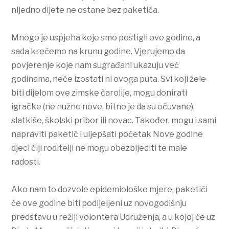
nijedno dijete ne ostane bez paketića.
Mnogo je uspjeha koje smo postigli ove godine, a
sada krećemo na krunu godine. Vjerujemo da
povjerenje koje nam sugrađani ukazuju već
godinama, neće izostati ni ovoga puta. Svi koji žele
biti dijelom ove zimske čarolije, mogu donirati
igračke (ne nužno nove, bitno je da su očuvane),
slatkiše, školski pribor ili novac. Također, mogu i sami
napraviti paketić i uljepšati početak Nove godine
djeci čiji roditelji ne mogu obezbijediti te male
radosti.
Ako nam to dozvole epidemiološke mjere, paketići
će ove godine biti podijeljeni uz novogodišnju
predstavu u režiji volontera Udruženja, a u kojoj će uz