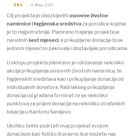
4. Maja 2016.
RNS
Cilj projekta je obezbijediti
osnovne životne
namirnice i higijenska sredstva
za porodice kojima
je to najpotrebnije. Planirano trajanje projekta je
narednih
šest mjeseci
, a prikupljene donacije bi se
jednom mjesečno pakovale i dostavljale porodicama.
U sklopu projekta planirano je održavanje nekoliko
akcija prikupljanja osnovnih životnih namirnica, te
higijenskih sredstava kao i prikupljanje donacija od
individualnih donatora. Radi lakšeg prikupljanja
donacija od građana formirat će se nekoliko
punktova za prijem donacija na nekoliko strateških
lokacija u Kantonu Sarajevo.
Ukoliko želite podržati ovaj projekat svojom
donacijom kao fizičko ili pravno lice možete nas