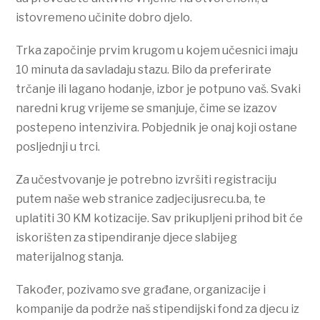
istovremeno učinite dobro djelo.
Trka započinje prvim krugom u kojem učesnici imaju
10 minuta da savladaju stazu. Bilo da preferirate
trčanje ili lagano hodanje, izbor je potpuno vaš. Svaki
naredni krug vrijeme se smanjuje, čime se izazov
postepeno intenzivira. Pobjednik je onaj koji ostane
posljednji u trci.
Za učestvovanje je potrebno izvršiti registraciju
putem naše web stranice zadjecijusrecu.ba, te
uplatiti 30 KM kotizacije. Sav prikupljeni prihod bit će
iskorišten za stipendiranje djece slabijeg
materijalnog stanja.
Također, pozivamo sve građane, organizacije i
kompanije da podrže naš stipendijski fond za djecu iz