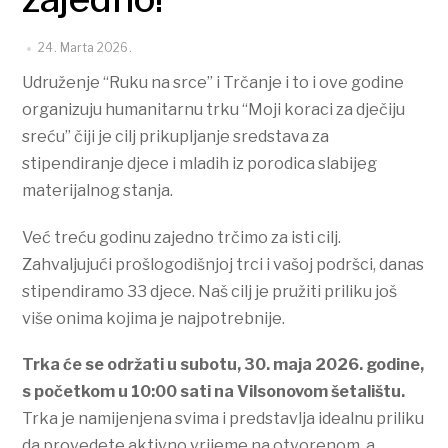
24. Marta 2026.
Udruženje “Ruku na srce” i Trčanje i to i ove godine
organizuju humanitarnu trku “Moji koraci za dječiju
sreću” čiji je cilj prikupljanje sredstava za
stipendiranje djece i mladih iz porodica slabijeg
materijalnog stanja.
Već treću godinu zajedno trčimo za isti cilj.
Zahvaljujući prošlogodišnjoj trci i vašoj podršci, danas
stipendiramo 33 djece. Naš cilj je pružiti priliku još
više onima kojima je najpotrebnije.
Trka će se održati u subotu, 30. maja 2026. godine,
s početkom u 10:00 sati na Vilsonovom šetalištu.
Trka je namijenjena svima i predstavlja idealnu priliku
da provedete aktivno vrijeme na otvorenom, a