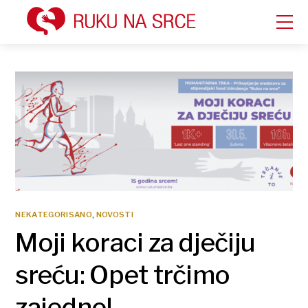
NEKATEGORISANO
NOVOSTI
,
Moji koraci za dječiju
sreću: Opet trčimo
zajedno!