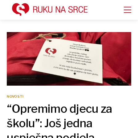
NOVOSTI
“Opremimo djecu za
školu”: Još jedna
uspješna podjela