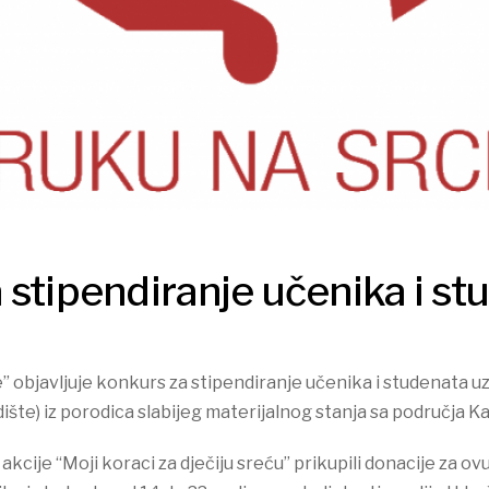
 stipendiranje učenika i st
 objavljuje konkurs za stipendiranje učenika i studenata uz
dište) iz porodica slabijeg materijalnog stanja sa područja 
kcije “Moji koraci za dječiju sreću” prikupili donacije za ov