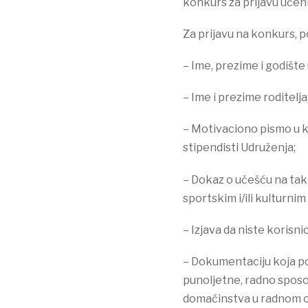
konkurs za prijavu učeni
Za prijavu na konkurs, po
– Ime, prezime i godište 
– Ime i prezime roditelja
– Motivaciono pismo u k
stipendisti Udruženja;
– Dokaz o učešću na ta
sportskim i/ili kulturnim
– Izjava da niste korisnic
– Dokumentaciju koja pot
punoljetne, radno sposob
domaćinstva u radnom od