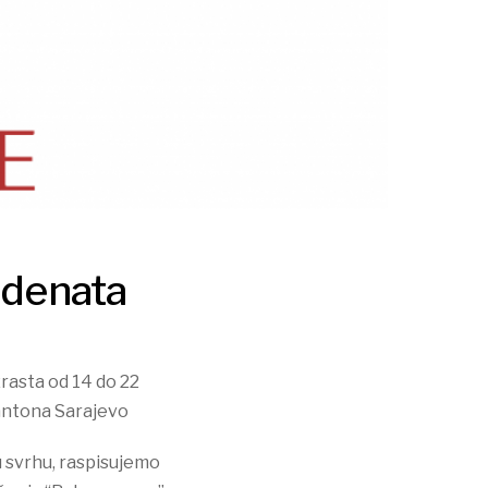
udenata
rasta od 14 do 22
Kantona Sarajevo
u svrhu, raspisujemo