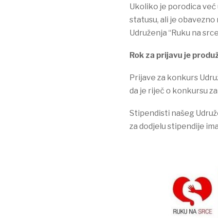
Ukoliko je porodica već
statusu, ali je obavezno
Udruženja “Ruku na srce
Rok za prijavu je prod
Prijave za konkurs Udru
da je riječ o konkursu za
Stipendisti našeg Udruž
za dodjelu stipendije im