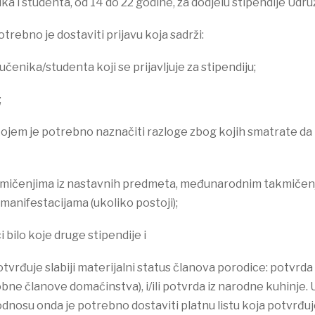
ka i studenta, od 14 do 22 godine, za dodjelu stipendije Udru
trebno je dostaviti prijavu koja sadrži:
učenika/studenta koji se prijavljuje za stipendiju;
;
ojem je potrebno naznačiti razloge zbog kojih smatrate da b
kmičenjima iz nastavnih predmeta, međunarodnim takmičenji
 manifestacijama (ukoliko postoji);
i bilo koje druge stipendije i
vrđuje slabiji materijalni status članova porodice: potvrda 
ne članove domaćinstva), i/ili potvrda iz narodne kuhinje. 
nosu onda je potrebno dostaviti platnu listu koja potvrđuj