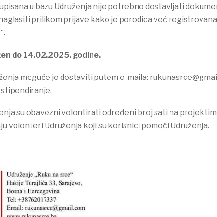
 upisana u bazu Udruženja nije potrebno dostavljati dokume
 naglasiti prilikom prijave kako je porodica već registrovana
”.
užen do 14.02.2025. godine.
ženja moguće je dostaviti putem e-maila: rukunasrce@gmai
 stipendiranje.
enja su obavezni volontirati određeni broj sati na projekti
aju volonteri Udruženja koji su korisnici pomoći Udruženja.