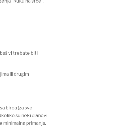
ženja “Ruku na srce”.
aš vi trebate biti
ma ili drugim
sa biroa (za sve
Ukoliko su neki članovi
e minimalna primanja.