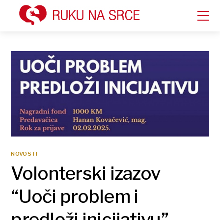
NOVOSTI
Volonterski izazov
“Uoči problem i
predloži inicijativu”