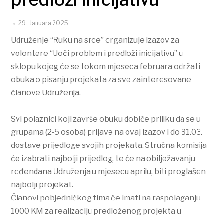
29. Januara 2025.
Udruženje “Ruku na srce” organizuje izazov za
volontere “Uoči problem i predloži inicijativu” u
sklopu kojeg će se tokom mjeseca februara održati
obuka o pisanju projekata za sve zainteresovane
članove Udruženja.
Svi polaznici koji završe obuku dobiće priliku da se u
grupama (2-5 osoba) prijave na ovaj izazov i do 31.03.
dostave prijedloge svojih projekata. Stručna komisija
će izabrati najbolji prijedlog, te će na obilježavanju
rođendana Udruženja u mjesecu aprilu, biti proglašen
najbolji projekat.
Članovi pobjedničkog tima će imati na raspolaganju
1000 KM za realizaciju predloženog projekta u