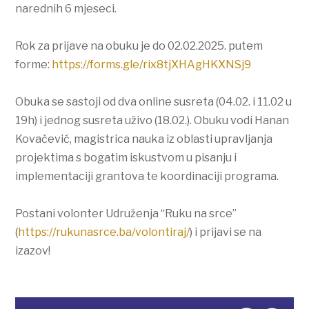
narednih 6 mjeseci.
Rok za prijave na obuku je do 02.02.2025. putem
forme:
https://forms.gle/rix8tjXHAgHKXNSj9
Obuka se sastoji od dva online susreta (04.02. i 11.02 u
19h) i jednog susreta uživo (18.02.). Obuku vodi Hanan
Kovačević, magistrica nauka iz oblasti upravljanja
projektima s bogatim iskustvom u pisanju i
implementaciji grantova te koordinaciji programa.
Postani volonter Udruženja “Ruku na srce”
(
https://rukunasrce.ba/volontiraj/
) i prijavi se na
izazov!