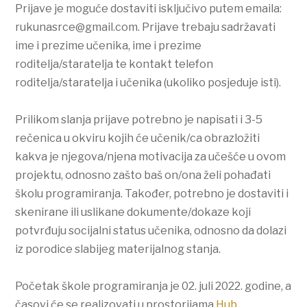
Prijave je moguće dostaviti isključivo putem emaila:
rukunasrce@gmail.com. Prijave trebaju sadržavati
ime i prezime učenika, ime i prezime
roditelja/staratelja te kontakt telefon
roditelja/staratelja i učenika (ukoliko posjeduje isti).
Prilikom slanja prijave potrebno je napisati i 3-5
rečenica u okviru kojih će učenik/ca obrazložiti
kakva je njegova/njena motivacija za učešće u ovom
projektu, odnosno zašto baš on/ona želi pohađati
školu programiranja. Također, potrebno je dostaviti i
skenirane ili uslikane dokumente/dokaze koji
potvrđuju socijalni status učenika, odnosno da dolazi
iz porodice slabijeg materijalnog stanja.
Početak škole programiranja je 02. juli 2022. godine, a
časovi će se realizovati u prostorijama
Hub