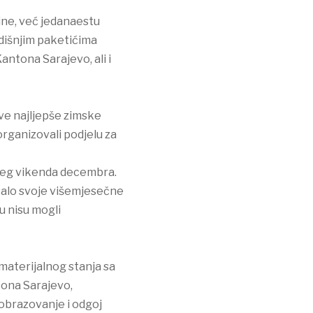
ine, već jedanaestu
odišnjim paketićima
antona Sarajevo, ali i
ove najljepše zimske
 organizovali podjelu za
njeg vikenda decembra.
salo svoje višemjesečne
u nisu mogli
materijalnog stanja sa
tona Sarajevo,
 obrazovanje i odgoj