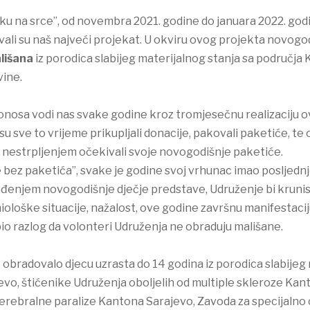
ku na srce”, od novembra 2021. godine do januara 2022. god
vali su naš najveći projekat. U okviru ovog projekta novog
lišana
iz porodica slabijeg materijalnog stanja sa područja K
vine.
 ponosa vodi nas svake godine kroz tromjesečnu realizaciju 
 su sve to vrijeme prikupljali donacije, pakovali paketiće, te
a nestrpljenjem očekivali svoje novogodišnje paketiće.
e bez paketića”, svake je godine svoj vrhunac imao posljed
ođenjem novogodišnje dječje predstave, Udruženje bi kruni
ološke situacije, nažalost, ove godine završnu manifestacij
e bio razlog da volonteri Udruženja ne obraduju mališane.
obradovalo djecu uzrasta do 14 godina iz porodica slabijeg 
vo, štićenike Udruženja oboljelih od multiple skleroze Kan
cerebralne paralize Kantona Sarajevo, Zavoda za specijalno