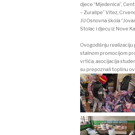
djece “Mjedenica”, Centr
– Zuralipe” Vitez, Crveno
JU Osnovna škola “Jovan
Stolac i djecu iz Nove 
Ovogodišnju realizaciju 
stalnom promocijom proj
vrtića, asocijacija stud
su prepoznali toplinu ov