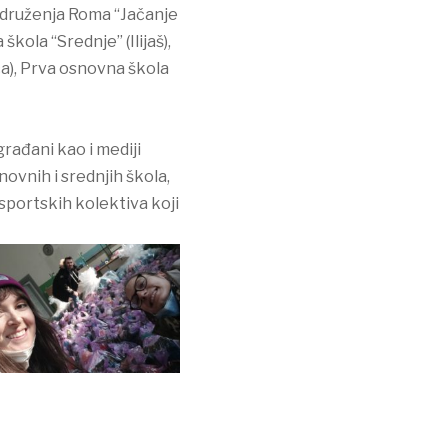
 Udruženja Roma “Jačanje
kola “Srednje” (Ilijaš),
ča), Prva osnovna škola
rađani kao i mediji
ovnih i srednjih škola,
 sportskih kolektiva koji