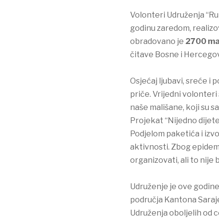
Volonteri Udruženja “Ru
godinu zaredom, realizo
obradovano je
2700 ma
čitave Bosne i Hercego
Osjećaj ljubavi, sreće i
priče. Vrijedni volonteri
naše mališane, koji su s
Projekat “Nijedno dijet
Podjelom paketića i izv
aktivnosti. Zbog epidemi
organizovati, ali to nij
Udruženje je ove godine 
područja Kantona Saraje
Udruženja oboljelih od 