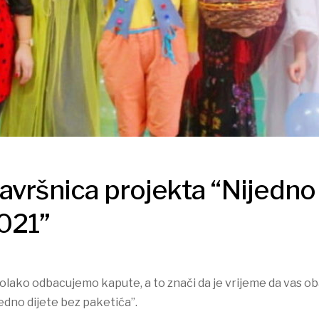
avršnica projekta “Nijedno 
021”
olako odbacujemo kapute, a to znači da je vrijeme da vas o
jedno dijete bez paketića”.