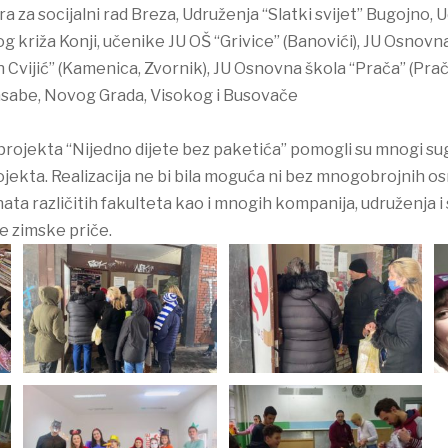
a za socijalni rad Breza, Udruženja “Slatki svijet” Bugojno,
g križa Konji, učenike JU OŠ “Grivice” (Banovići), JU Osnovna š
 Cvijić” (Kamenica, Zvornik), JU Osnovna škola “Prača” (Pra
Kasabe, Novog Grada, Visokog i Busovače
projekta “Nijedno dijete bez paketića” pomogli su mnogi sug
ekta. Realizacija ne bi bila moguća ni bez mnogobrojnih osn
enata različitih fakulteta kao i mnogih kompanija, udruženja i
e zimske priče.