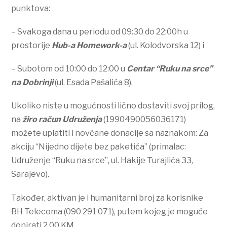
punktova:
– Svakoga dana u periodu od 09:30 do 22:00h u
prostorije
Hub-a Homework-a
(ul. Kolodvorska 12) i
– Subotom od 10:00 do 12:00 u
Centar “Ruku na srce”
na Dobrinji
(ul. Esada Pašalića 8).
Ukoliko niste u mogućnosti lično dostaviti svoj prilog,
na
žiro račun Udruženja
(1990490056036171)
možete uplatiti i novčane donacije sa naznakom: Za
akciju “Nijedno dijete bez paketića” (primalac:
Udruženje “Ruku na srce”, ul. Hakije Turajlića 33,
Sarajevo).
Također, aktivan je i humanitarni broj za korisnike
BH Telecoma (090 291 071), putem kojeg je moguće
donirati 2,00 KM.