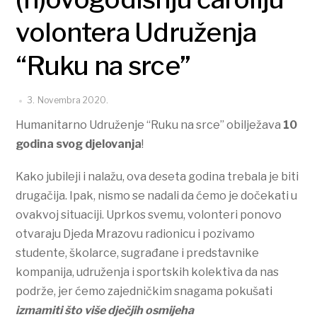
volontera Udruženja
“Ruku na srce”
3. Novembra 2020.
Humanitarno Udruženje “Ruku na srce” obilježava
10
godina svog djelovanja
!
Kako jubileji i nalažu, ova deseta godina trebala je biti
drugačija. Ipak, nismo se nadali da ćemo je dočekati u
ovakvoj situaciji. Uprkos svemu, volonteri ponovo
otvaraju Djeda Mrazovu radionicu i pozivamo
studente, školarce, sugrađane i predstavnike
kompanija, udruženja i sportskih kolektiva da nas
podrže, jer ćemo zajedničkim snagama pokušati
izmamiti što više dječjih osmijeha