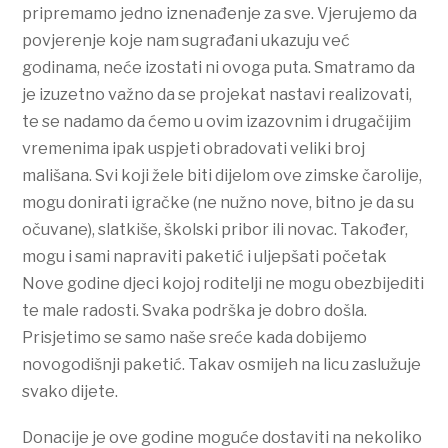
pripremamo jedno iznenađenje za sve. Vjerujemo da
povjerenje koje nam sugrađani ukazuju već
godinama, neće izostati ni ovoga puta. Smatramo da
je izuzetno važno da se projekat nastavi realizovati,
te se nadamo da ćemo u ovim izazovnim i drugačijim
vremenima ipak uspjeti obradovati veliki broj
mališana. Svi koji žele biti dijelom ove zimske čarolije,
mogu donirati igračke (ne nužno nove, bitno je da su
očuvane), slatkiše, školski pribor ili novac. Također,
mogu i sami napraviti paketić i uljepšati početak
Nove godine djeci kojoj roditelji ne mogu obezbijediti
te male radosti. Svaka podrška je dobro došla.
Prisjetimo se samo naše sreće kada dobijemo
novogodišnji paketić. Takav osmijeh na licu zaslužuje
svako dijete.
Donacije je ove godine moguće dostaviti na nekoliko