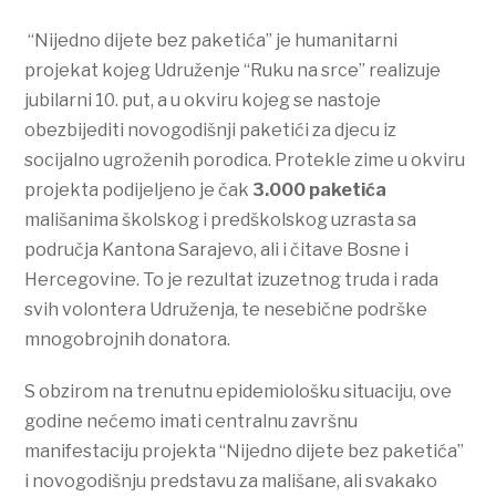
“Nijedno dijete bez paketića” je humanitarni
projekat kojeg Udruženje “Ruku na srce” realizuje
jubilarni 10. put, a u okviru kojeg se nastoje
obezbijediti novogodišnji paketići za djecu iz
socijalno ugroženih porodica. Protekle zime u okviru
projekta podijeljeno je čak
3.000 paketića
mališanima školskog i predškolskog uzrasta sa
područja Kantona Sarajevo, ali i čitave Bosne i
Hercegovine. To je rezultat izuzetnog truda i rada
svih volontera Udruženja, te nesebične podrške
mnogobrojnih donatora.
S obzirom na trenutnu epidemiološku situaciju, ove
godine nećemo imati centralnu završnu
manifestaciju projekta “Nijedno dijete bez paketića”
i novogodišnju predstavu za mališane, ali svakako