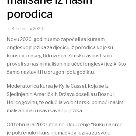
porodica
8. Februara 2020.
Novu 2020. godinu smo započeli sa kursem
engleskog jezika za dječicu iz porodica koje su
korisnici našeg Udruženja. Zimski raspust smo
proveli sa našim mališanima učeći engleski jezik, što
ćemo nastaviti i u drugom polugodištu.
Moderatorica kursa je Kylie Cassel, koja se iz
Sjedinjenih Američkih Država doselila u Bosnu i
Hercegovinu, te odlučila volonterski pomoći našim
mališanima u usavršavanju jezika.
Od februara 2020. godine, Udruženje “Ruku na srce”
je pokrenulo i kurs njemačkog jezika za svoje