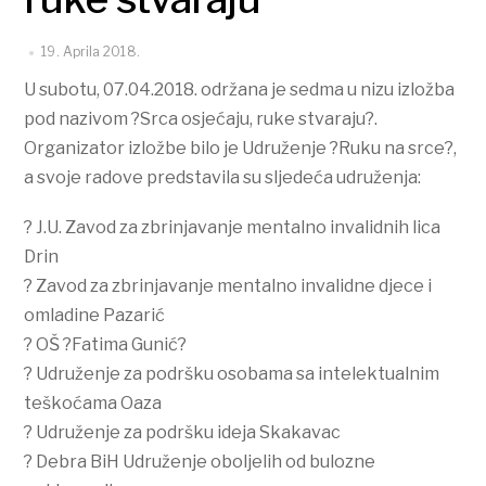
19. Aprila 2018.
U subotu, 07.04.2018. održana je sedma u nizu izložba
pod nazivom ?Srca osjećaju, ruke stvaraju?.
Organizator izložbe bilo je Udruženje ?Ruku na srce?,
a svoje radove predstavila su sljedeća udruženja:
? J.U. Zavod za zbrinjavanje mentalno invalidnih lica
Drin
? Zavod za zbrinjavanje mentalno invalidne djece i
omladine Pazarić
? OŠ ?Fatima Gunić?
? Udruženje za podršku osobama sa intelektualnim
teškoćama Oaza
? Udruženje za podršku ideja Skakavac
? Debra BiH Udruženje oboljelih od bulozne