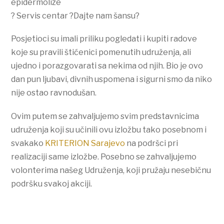
epidermolize
? Servis centar ?Dajte nam šansu?
Posjetioci su imali priliku pogledati i kupiti radove
koje su pravili štićenici pomenutih udruženja, ali
ujedno i porazgovarati sa nekima od njih. Bio je ovo
dan pun ljubavi, divnih uspomena i sigurni smo da niko
nije ostao ravnodušan.
Ovim putem se zahvaljujemo svim predstavnicima
udruženja koji su učinili ovu izložbu tako posebnom i
svakako
KRITERION Sarajevo
na podršci pri
realizaciji same izložbe. Posebno se zahvaljujemo
volonterima našeg Udruženja, koji pružaju nesebičnu
podršku svakoj akciji.