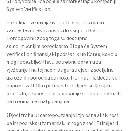
Stridh, voditeljica odjela za marketing u kompaniji
System Verification.
Pozadina ove inicijative jeste činjenica da su
vannastavne aktivnosti vrlo skupe u Bosni i
Hercegovini i zbog toga su dostupne
samo imućnijim porodicama. Stoga će System
verification finansijski podržati klub Korea, kako bi
mogli obezbijediti svu potrebnu opremu za
vježbanje i na taj način osigurati djeci iz socijalno
ugroženih porodica da mogu trenirati, natjecati se i
napredovati. Oko petnaestero djece sudjeluje u
projektu, a zaposlenici kompanije će im se pridružiti
na treninzima i natjecanjima.
?Djeci trebaju i samopouzdanje i tjelesna aktivnost,
pa im podrška u tom smislu mnogo znači. Primijetili