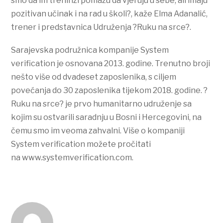
smo da im treninzi pomažu da vjeruju u sebe, ali imaju
pozitivan učinak i na rad u školi?, kaže Elma Adanalić,
trener i predstavnica Udruženja ?Ruku na srce?.
Sarajevska podružnica kompanije System
verification je osnovana 2013. godine. Trenutno broji
nešto više od dvadeset zaposlenika, s ciljem
povećanja do 30 zaposlenika tijekom 2018. godine. ?
Ruku na srce? je prvo humanitarno udruženje sa
kojim su ostvarili saradnju u Bosni i Hercegovini, na
čemu smo im veoma zahvalni. Više o kompaniji
System verification možete pročitati
na www.systemverification.com.