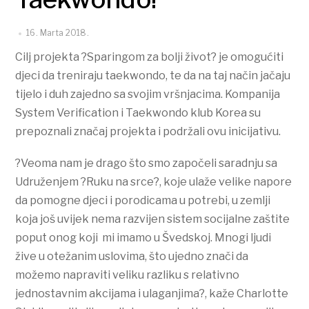
16. Marta 2018.
Cilj projekta ?Sparingom za bolji život? je omogućiti
djeci da treniraju taekwondo, te da na taj način jačaju
tijelo i duh zajedno sa svojim vršnjacima. Kompanija
System Verification i Taekwondo klub Korea su
prepoznali značaj projekta i podržali ovu inicijativu.
?Veoma nam je drago što smo započeli saradnju sa
Udruženjem ?Ruku na srce?, koje ulaže velike napore
da pomogne djeci i porodicama u potrebi, u zemlji
koja još uvijek nema razvijen sistem socijalne zaštite
poput onog koji mi imamo u Švedskoj. Mnogi ljudi
žive u otežanim uslovima, što ujedno znači da
možemo napraviti veliku razliku s relativno
jednostavnim akcijama i ulaganjima?, kaže Charlotte