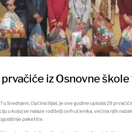
a prvačiće iz Osnovne škole
u Srednjem, Općina Ilijaš, je ove godine upisala 29 prvačić
u u kojoj se nalaze roditelji ovih učenika, većina njih naža
ovogodišnje paketiće.