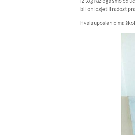
Iz tog razloga smo odluč
bi i oni osjetili radost 
Hvala uposlenicima škol