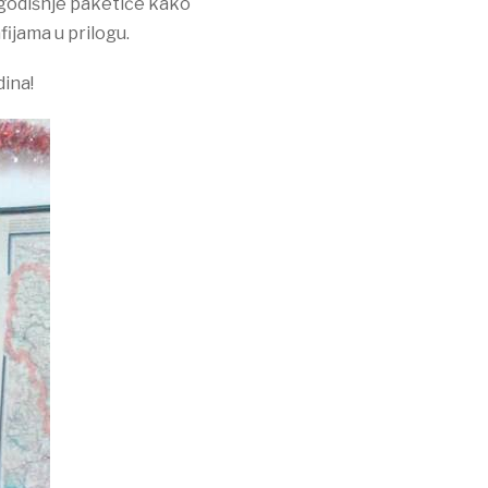
vogodišnje paketiće kako
fijama u prilogu.
dina!