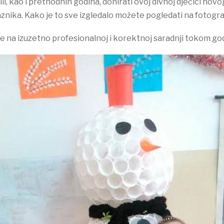
ili, kao i prethodnih godina, donirati ovoj divnoj dječici no
praznika. Kako je to sve izgledalo možete pogledati na fotogra
e na izuzetno profesionalnoj i korektnoj saradnji tokom go