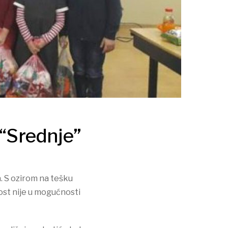
 “Srednje”
a. S ozirom na tešku
lost nije u mogućnosti