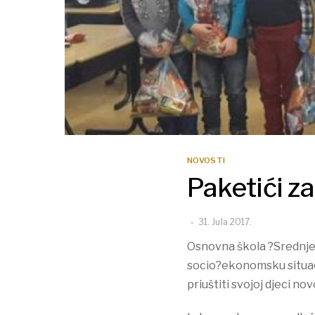
NOVOSTI
Paketići z
31. Jula 2017.
Osnovna škola ?Srednje? 
socio?ekonomsku situacij
priuštiti svojoj djeci n