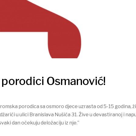
porodici Osmanović!
romska porodica sa osmoro djece uzrasta od 5-15 godina, ž
arići u ulici Branislava Nušića 31. Žive u devastiranoj i nap
 svaki dan očekuju deložaciju iz nje.”