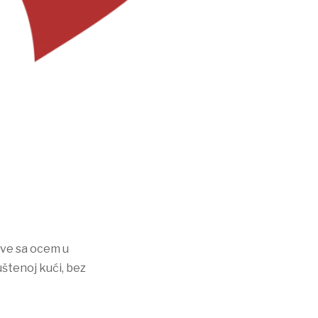
ive sa ocem u
uštenoj kući, bez