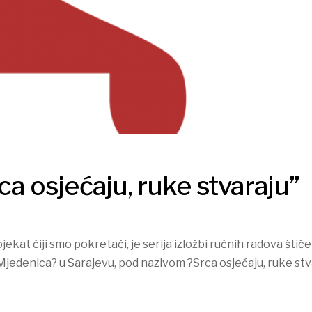
ca osjećaju, ruke stvaraju”
jekat čiji smo pokretači, je serija izložbi ručnih radova šti
denica? u Sarajevu, pod nazivom ?Srca osjećaju, ruke stv