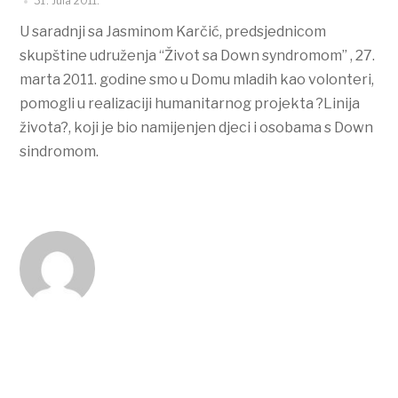
31. Jula 2011.
U saradnji sa Jasminom Karčić, predsjednicom
skupštine udruženja “Život sa Down syndromom” , 27.
marta 2011. godine smo u Domu mladih kao volonteri,
pomogli u realizaciji humanitarnog projekta ?Linija
života?, koji je bio namijenjen djeci i osobama s Down
sindromom.