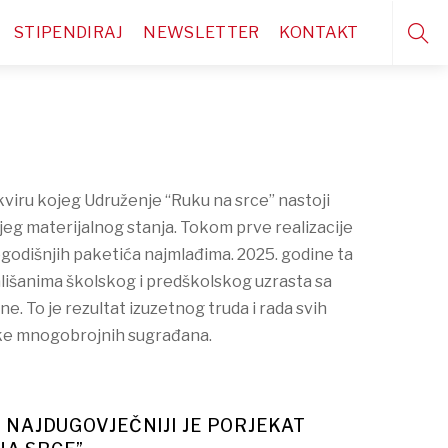
STIPENDIRAJ
NEWSLETTER
KONTAKT
kviru kojeg Udruženje “Ruku na srce” nastoji
ijeg materijalnog stanja. Tokom prve realizacije
vogodišnjih paketića najmlađima. 2025. godine ta
mališanima školskog i predškolskog uzrasta sa
e. To je rezultat izuzetnog truda i rada svih
ške mnogobrojnih sugrađana.
I NAJDUGOVJEČNIJI JE PORJEKAT