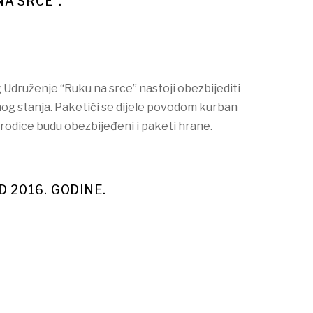
A SRCE”.
g Udruženje “Ruku na srce” nastoji obezbijediti
nog stanja. Paketići se dijele povodom kurban
orodice budu obezbijeđeni i paketi hrane.
D 2016. GODINE.