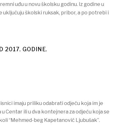
premni uđu u novu školsku godinu. Iz godine u
ključuju školski ruksak, pribor, a po potrebi i
D 2017. GODINE.
nici imaju priliku odabrati odjeću koja im je
u Centar ili u dva kontejnera za odjeću koja se
 školi “Mehmed-beg Kapetanović Ljubušak”.