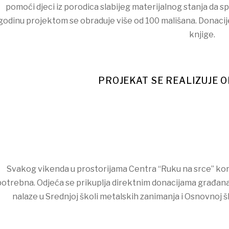
pomoći djeci iz porodica slabijeg materijalnog stanja da s
godinu projektom se obraduje više od 100 mališana. Donacije u
knjige.
PROJEKAT SE REALIZUJE O
Svakog vikenda u prostorijama Centra “Ruku na srce” koris
potrebna. Odjeća se prikuplja direktnim donacijama građana 
nalaze u Srednjoj školi metalskih zanimanja i Osnovnoj