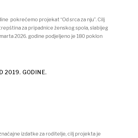
ine pokrećemo projekat “Od srca za nju”. Cilj
trepština za pripadnice ženskog spola, slabijeg
. marta 2026. godine podjeljeno je 180 poklon
D 2019. GODINE.
ačajne izdatke za roditelje, cilj projekta je