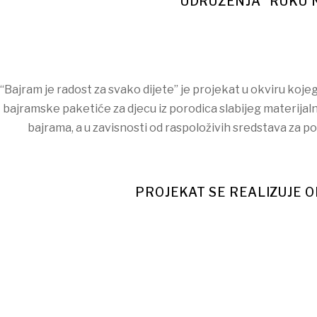
UDRUŽENJA “RUKU N
“Bajram je radost za svako dijete” je projekat u okviru koje
bajramske paketiće za djecu iz porodica slabijeg materijal
bajrama, a u zavisnosti od raspoloživih sredstava za p
PROJEKAT SE REALIZUJE O