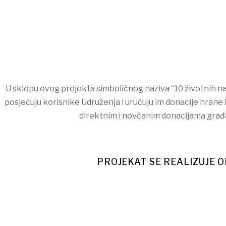
U sklopu ovog projekta simboličnog naziva “10 životnih n
posjećuju korisnike Udruženja i uručuju im donacije hrane i
direktnim i novčanim donacijama građan
PROJEKAT SE REALIZUJE O