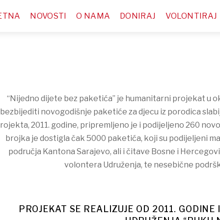
ETNA
NOVOSTI
O NAMA
DONIRAJ
VOLONTIRAJ
“Nijedno dijete bez paketića” je humanitarni projekat u o
bezbijediti novogodišnje paketiće za djecu iz porodica slab
rojekta, 2011. godine, pripremljeno je i podijeljeno 260 no
brojka je dostigla čak 5000 paketića, koji su podijeljeni 
područja Kantona Sarajevo, ali i čitave Bosne i Hercegovin
volontera Udruženja, te nesebične podr
PROJEKAT SE REALIZUJE OD 2011. GODINE 